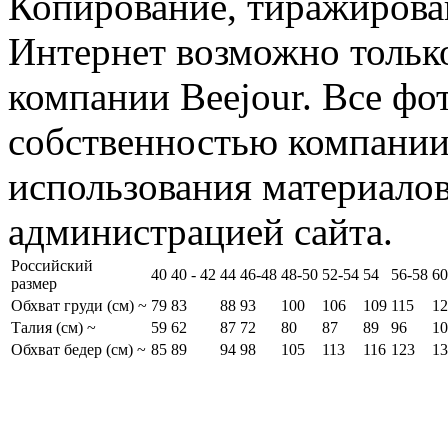
Копирование, тиражирова
Интернет возможно тольк
компании Beejour. Все фо
собственностью компании
использования материалов
администрацией сайта.
Российский
40
40 - 42
44
46-48
48-50
52-54
54
56-58
60
размер
Обхват груди (см) ~
79
83
88
93
100
106
109
115
12
Талия (см) ~
59
62
87
72
80
87
89
96
10
Обхват бедер (см) ~
85
89
94
98
105
113
116
123
13