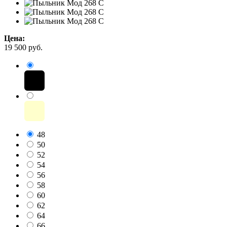
Цена:
19 500
руб.
48
50
52
54
56
58
60
62
64
66