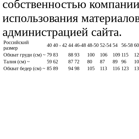
собственностью компании
использования материалов
администрацией сайта.
Российский
40
40 - 42
44
46-48
48-50
52-54
54
56-58
60
размер
Обхват груди (см) ~
79
83
88
93
100
106
109
115
12
Талия (см) ~
59
62
87
72
80
87
89
96
10
Обхват бедер (см) ~
85
89
94
98
105
113
116
123
13