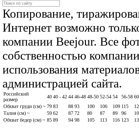
Копирование, тиражирова
Интернет возможно тольк
компании Beejour. Все фо
собственностью компании
использования материалов
администрацией сайта.
Российский
40
40 - 42
44
46-48
48-50
52-54
54
56-58
60
размер
Обхват груди (см) ~
79
83
88
93
100
106
109
115
12
Талия (см) ~
59
62
87
72
80
87
89
96
10
Обхват бедер (см) ~
85
89
94
98
105
113
116
123
13