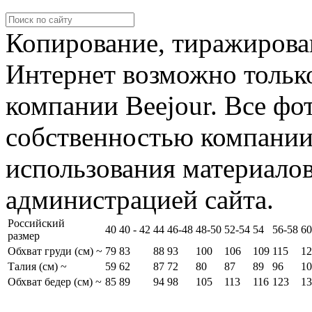
Копирование, тиражирова
Интернет возможно тольк
компании Beejour. Все фо
собственностью компании
использования материалов
администрацией сайта.
Российский
40
40 - 42
44
46-48
48-50
52-54
54
56-58
60
размер
Обхват груди (см) ~
79
83
88
93
100
106
109
115
12
Талия (см) ~
59
62
87
72
80
87
89
96
10
Обхват бедер (см) ~
85
89
94
98
105
113
116
123
13